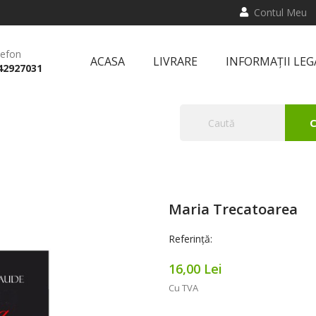
Contul Meu
lefon
ACASA
LIVRARE
INFORMAȚII LEG
42927031
C
Maria Trecatoarea
Referință:
16,00 Lei
Cu TVA