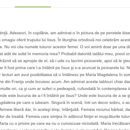
. Adeseori, în copilărie, am admirat-o în pictura de pe peretele biseri
omagiu oferit trupului lui Iisus. În liturghia ortodoxă noi celebrăm a
arte. Nu voi cita numele tuturor acestor femei. O voi aminti doar pe una
 atât de solid în memoria mea? Probabil datorită tatălui meu, preot o
răznit să se apropie de el, să-i ude cu lacrimi picioarele, apoi să le şte
fi fost prima care l-a întâlnit pe Iisus şi s-a aruncat la picioarele lui.
itelor lecturi am avut posibilitatea să o întâlnesc pe Maria Magdalena în
iune din Franţa unde locuiesc acum. Am admirat aceste tablouri chiar d
 multe ori, ca şi cum ar suferi o pedeapsă, cufundată în contemplarea
te bucuria de a-l fi întâlnit pe Iisus? Unde este bucuria de a se şti ier
agdalena pe care o iubeam. Singură în scenă, într-un decor sobru, o ac
emeie liberă dar, în acelaşi timp, înlănţuită. Femeia niciunui bărbat, da
lor de treabă. Femeia care simţea în adâncul fiinţei ei muşcăturile tutu
e Maria cu o privire pe care ea nu o cunoscuse niciodată. Maria trecătoar