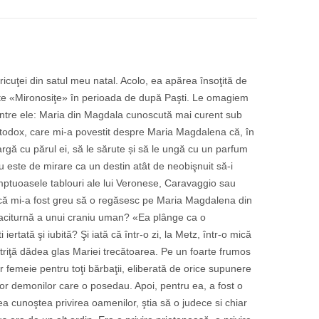
cuţei din satul meu natal. Acolo, ea apărea însoţită de
ceste «Mironosiţe» în perioada de după Paşti. Le omagiem
 dintre ele: Maria din Magdala cunoscută mai curent sub
rtodox, care mi-a povestit despre Maria Magdalena că, în
argă cu părul ei, să le sărute și să le ungă cu un parfum
 Nu este de mirare ca un destin atât de neobişnuit să-i
 somptuoasele tablouri ale lui Veronese, Caravaggio sau
acă mi-a fost greu să o regăsesc pe Maria Magdalena din
 taciturnă a unui craniu uman? «Ea plânge ca o
tată şi iubită? Şi iată că într-o zi, la Metz, într-o mică
triţă dădea glas Mariei trecătoarea. Pe un foarte frumos
r femeie pentru toţi bărbaţii, eliberată de orice supunere
ror demonilor care o posedau. Apoi, pentru ea, a fost o
ea cunoştea privirea oamenilor, ştia să o judece si chiar