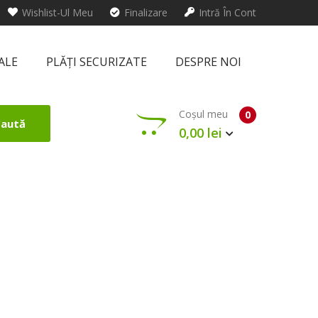
Wishlist-Ul Meu
Finalizare
Intră În Cont
ALE
PLĂȚI SECURIZATE
DESPRE NOI
Coșul meu
0
aută
0,00 lei