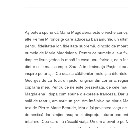
Aş putea spune că Maria Magdalena este o veche cunoştinţă
alte Femei Mironosiţe care aduceau balsamurile, un ultim 
pentru fidelitatea lor, fidelitate supremă, dincolo de mo
numele de Maria Magdalena. Pentru ce numele ei s-a fixat
timp ce Iisus şedea la masă în casa unui fariseu, ea a înd
dintre cele mai scumpe. Sau că în dimineaţa Paştelui ea ar 
inspire pe artişti. Cu ocazia călătoriilor mele şi a difer
Georges de La Tour, un pictor originar din Lorrena, reg
copilăria mea. Pentru ce ne este prezentată, de cele mai
Magdalena» după cum spune o expresie franceză. Dar unde es
sală de teatru, am avut un şoc. Am întâlnit-o pe Maria M
text de Pierre-Marie Beaude, Maria îşi povestea viaţa de f
domestică dar simţind asupra ei, dispreţul tuturor oameni
întâlnire. Cea care i-a răscolit viaţa. Un om a privit-o p