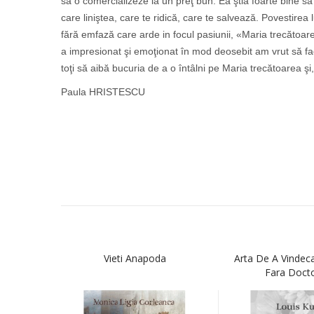
să o comercializeze la un preţ bun. Ea ştia foarte bine să an
care liniştea, care te ridică, care te salvează. Povestirea 
fără emfază care arde in focul pasiunii, «Maria trecătoar
a impresionat şi emoţionat în mod deosebit am vrut să fac
toţi să aibă bucuria de a o întâlni pe Maria trecătoarea ş
Paula HRISTESCU
Vieti Anapoda
Arta De A Vindec
Fara Doctori