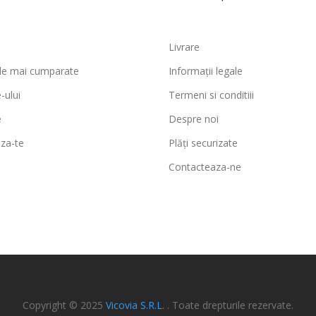
Livrare
ele mai cumparate
Informații legale
-ului
Termeni si conditiii
e
Despre noi
za-te
Plăți securizate
Contacteaza-ne
Copyright © 2025
Vicovia S.R.L.
. Toate drepturile rezervate.