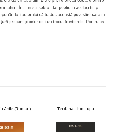
sus era de un alt ordin. Era o privire prietenoasă, o privire
ntâlniri. Într-un stil sobru, dar poetic în același timp,
Propunându-i autorului să traduc această povestire care m-
ară precum şi celor ce i-au trecut frontierele. Pentru ca
Cu Ahile (roman)
Teofana - Ion Lupu
Stii