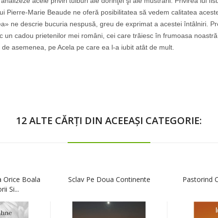
alizeze acele priviri tulburi ale dorinţei şi ale mustrării. Privirea lui Ii
lui Pierre-Marie Beaude ne oferă posibilitatea să vedem calitatea acestei î
ea» ne descrie bucuria nespusă, greu de exprimat a acestei întâlniri. 
 un cadou prietenilor mei români, cei care trăiesc în frumoasa noastră ţ
i, de asemenea, pe Acela pe care ea l-a iubit atât de mult.
12 ALTE CĂRȚI DIN ACEEAȘI CATEGORIE:
a Orice Boala
Sclav Pe Doua Continente
Pastorind 
i Si...