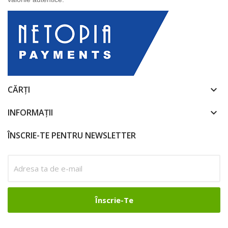
CĂRȚI
keyboard_arrow_down
INFORMAȚII
keyboard_arrow_down
ÎNSCRIE-TE PENTRU NEWSLETTER