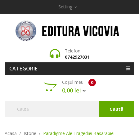
Setting
expand_more
Telefon
0742927031
CATEGORIE
Coșul meu
0
0,00 lei
Caută
Acasă
Istorie
Paradigme Ale Tragediei Basarabiei