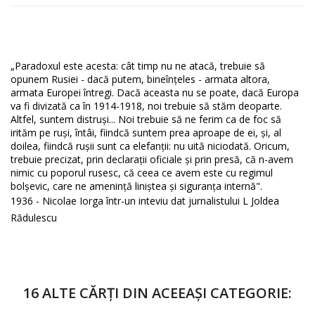
„Paradoxul este acesta: cât timp nu ne atacă, trebuie să
opunem Rusiei - dacă putem, bineînţeles - armata altora,
armata Europei întregi. Dacă aceasta nu se poate, dacă Europa
va fi divizată ca în 1914-1918, noi trebuie să stăm deoparte.
Altfel, suntem distruşi... Noi trebuie să ne ferim ca de foc să
irităm pe ruşi, întâi, fiindcă suntem prea aproape de ei, şi, al
doilea, fiindcă ruşii sunt ca elefanţii: nu uită niciodată. Oricum,
trebuie precizat, prin declaraţii oficiale şi prin presă, că n-avem
nimic cu poporul rusesc, că ceea ce avem este cu regimul
bolşevic, care ne ameninţă liniştea şi siguranţa internă".
1936 - Nicolae Iorga
într-un inteviu dat jurnalistului L Joldea
Rădulescu
16 ALTE CĂRȚI DIN ACEEAȘI CATEGORIE: